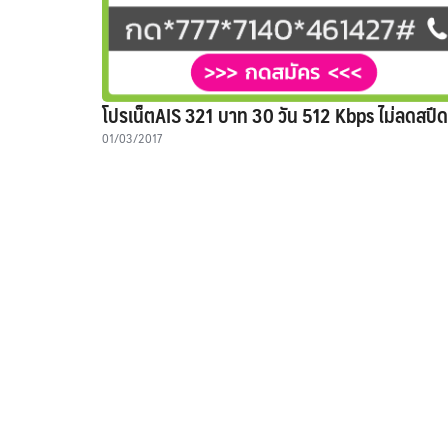
โปรเน็ตAIS 321 บาท 30 วัน 512 Kbps ไม่ลดสปีด
01/03/2017