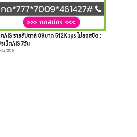
น็ตAIS รายสัปดาห์ 89บาท 512Kbps ไม่ลดสปีด :
ปรเน็ตAIS 7วัน
/02/2017