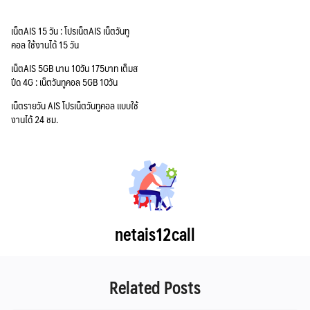
เน็ตAIS 15 วัน : โปรเน็ตAIS เน็ตวันทู
คอล ใช้งานได้ 15 วัน
เน็ตAIS 5GB นาน 10วัน 175บาท เต็มส
ปีด 4G : เน็ตวันทูคอล 5GB 10วัน
เน็ตรายวัน AIS โปรเน็ตวันทูคอล แบบใช้
งานได้ 24 ชม.
netais12call
Related Posts