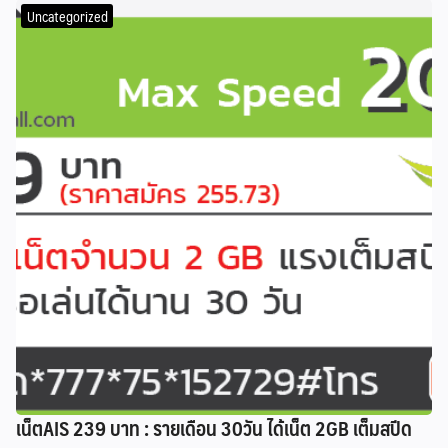
Uncategorized
เน็ตAIS 239 บาท : รายเดือน 30วัน ได้เน็ต 2GB เต็มสปีด