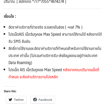
ปริมาณ [ สมัครกด *777*7055*461427# ]
เงื่อนไข :
อัตราค่าบริการที่จ่ายจริง จะแสดงในช่อง ( +vat 7% )
โปรเน็ตAIS เน็ตวันทูคอล Max Speed สามารถใช้งานได้ หลังจากได้
รับ SMS ยืนยัน
สิทธิ์การใช้งานและอัตราค่าบริการที่กำหนดสำหรับการใช้งานภายใน
ประเทศ เท่านั้น (ไม่รวมค่าบริการรับ-ส่งข้อมูลขณะอยู่ต่างประเทศ
Data Roaming)
โปรเน็ต AIS เน็ตวันทูคอล Max Speed
หลังจากครบปริมาณเน็ตที่
กำหนด จะคิดค่าบริการตามโปรหลัก
Share this:
Twitter
Facebook